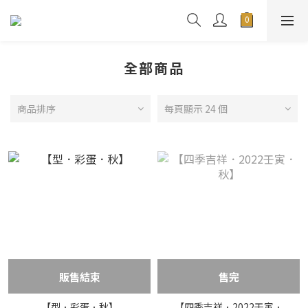
全部商品
商品排序
每頁顯示 24 個
販售結束
售完
【型．彩蛋．秋】
【四季吉祥．2022壬寅．