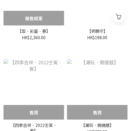
販售結束
【型．彩蛋．春】
【祈願守】
HK$2,360.00
HK$198.00
售完
售完
【四季吉祥．2022壬寅．
【潮玩．開運曆】
春】