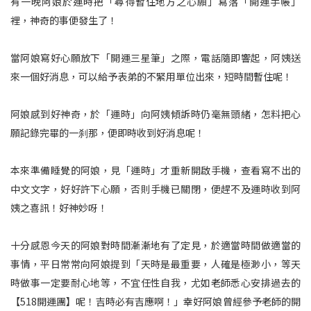
有一晚阿娘於運時把「尋得暫住地方之心願」寫落「開運手帳」
裡，神奇的事便發生了！
當阿娘寫好心願放下「開運三星筆」之際，電話隨即響起，阿姨送
來一個好消息，可以給予表弟的不緊用單位出來，短時間暫住呢！
阿娘感到好神奇，於「運時」向阿姨傾訴時仍毫無頭緒，怎料把心
願記錄完畢的一刹那，便即時收到好消息呢！
本來準備睡覺的阿娘，見「運時」才重新開啟手機，查看寫不出的
中文文字，好好許下心願，否則手機已關閉，便趕不及運時收到阿
姨之喜訊！好神妙呀！
十分感恩今天的阿娘對時間漸漸地有了定見，於適當時間做適當的
事情，平日常常向阿娘提到「天時是最重要，人確是極渺小，等天
時做事一定要耐心地等，不宜任性自我，尤如老師悉心安排過去的
【518開運團】呢！吉時必有吉應啊！」幸好阿娘曾經參予老師的開