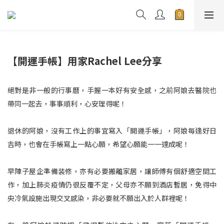
【開運手帳】用家Rachel Lee分享
絕對是非一般的行事曆，手握一本好有安全感，之前阿娘去醫院也
帶同一起去，事事順利，心安理得呢！
退休的阿娘，沒有工作上的事宜寫入「開運手帳」，阿娘每逢好日
吉時，也會在手帳寫上一點心願，希望心願能一一達成呢！
早陣子屋企準備装修，亦有必要搬離家居，讓師傅有個舒適空間工
作，加上肺炎疫情仍很反覆不定，父母亦不願到酒店暫居，免得中
央冷氣設施出現交叉感染，非必要就不願出入於人群裡呢！