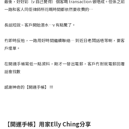
最後，好好彩（v 自己覺得）個客嘅 transaction 做唔成。但係之前
一路和客人同佢律師所花嘅時間都依然要收費的…
長話短說 ~ 客戶開始潛水…v 有點驚了。
冇即時反枱，一路用好時間繼續聯絡… 到近日老闆話唔等喇，要客
戶埋單。
在開運手帳寫低一點資料，剛才一發出電郵，客戶冇耐就電郵回覆
話會找數
感謝神奇的【開運手帳】 !!!
【開運手帳】用家Elly Ching分享