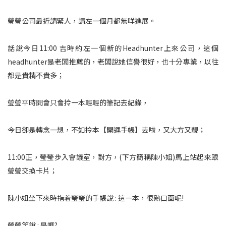
瑩瑩公司最近請緊人，請左一個月都無咩進展。
話說今日11:00 吉時約左一個新的Headhunter上來公司，這個
headhunter是老闆推薦的，老闆說她信譽很好，也十分專業，以往
都是貴精不貴多；
瑩瑩平時開會只會拎一本輕輕的筆記去紀錄，
今日卻是轉念一想，不如拎本【開運手帳】去啦，又大方又靚；
11:00正，瑩瑩步入會議室，對方，(下方簡稱陳小姐)馬上站起來跟
瑩瑩交換卡片；
陳小姐坐下來時指着瑩瑩的手帳說 : 這一本，很熟口面呢!
瑩瑩笑說 : 是嗎?