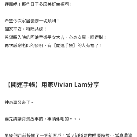
運團呢！那些日子多麼美好幸福啊！
希望今次家居装修一切順利！
闔家平安，和睦共處！
希望將入院的阿娘手術平安大吉，心身安康，睡得甜！
再次感謝老師的發明，有【開運手帳】的人有福了！
【開運手帳】用家Vivian Lam分享
神奇事又來了 ~
要先講講背景故事的，事情係咁的。。。
早幾個月前接觸了一個新客戶。當 v 知道要做咩嘅時候… 當真背滴