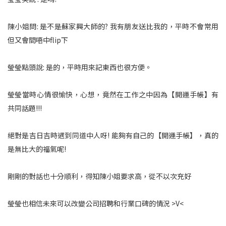
陳小姐問: 是不是蘇家興大師的? 我有朋友送比我的，平時不會常用
但又會間唔中flip下
瑩瑩點頭說: 是的，平時用來記東西也很方便。
瑩瑩當時心情很愉快，心想，竟然在工作之中因為【開運手帳】有
共同話題!!!
絕對是吉日吉時遇到同道中人呀! 能夠有自己的【開運手帳】，真的
是無比大的福氣呢!
剛剛的對話也十分順利，得知陳小姐要求高，從不以次充好
瑩瑩也相信未來可以改變公司招聘和行業口碑的情況 >V<