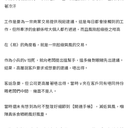
著冷汗
工作是要為一宗商業交易提供稅局建議。這是每日都會接觸到的工
作，但所牽涉的金額係咁大個人都冇遇過，而且風險超級極之咁高
在《易》的角度看，就是一宗超級巽風的交易。
作為小兵的v 怕死，就向老闆提出搵幫手，搵多幾對眼睇先出建議。
結果，高層說客戶要求或想要的建議，唔出得。
客話急要，但公司更高層著唔出得。當時 v 夾在客戶同有唔同持份
嘅老闆們中間… 幾面不是人。
當時還未有想到為何不整理好細節到【開運手帳】，減低巽風，嗰
陣真係食晒啲風好風重。